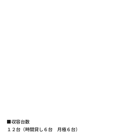
■収容台数
１２台（時間貸し６台 月極６台）