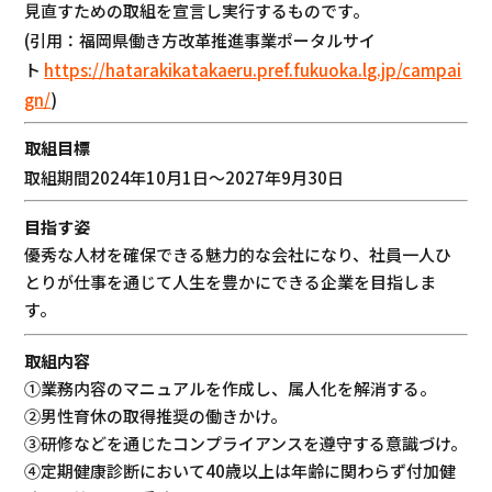
見直すための取組を宣言し実行するものです。
(引用：福岡県働き方改革推進事業ポータルサイ
ト
https://hatarakikatakaeru.pref.fukuoka.lg.jp/campai
gn/
)
取組目標
取組期間2024年10月1日～2027年9月30日
目指す姿
優秀な人材を確保できる魅力的な会社になり、社員一人ひ
とりが仕事を通じて人生を豊かにできる企業を目指しま
す。
取組内容
①業務内容のマニュアルを作成し、属人化を解消する。
②男性育休の取得推奨の働きかけ。
③研修などを通じたコンプライアンスを遵守する意識づけ。
④定期健康診断において40歳以上は年齢に関わらず付加健